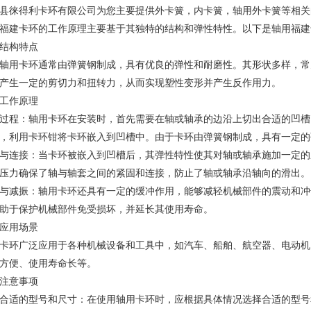
县徕得利卡环有限公司为您主要提供
外卡簧
，内卡簧，轴用外卡簧等相关
福建卡环
的工作原理主要基于其独特的结构和弹性特性。以下是轴用
福建
结构特点
轴用卡环
通常由弹簧钢制成，具有优良的弹性和耐磨性。其形状多样，常
产生一定的剪切力和扭转力，从而实现塑性变形并产生反作用力。
工作原理
过程：轴用卡环在安装时，首先需要在轴或轴承的边沿上切出合适的凹槽
，利用卡环钳将卡环嵌入到凹槽中。由于卡环由弹簧钢制成，具有一定的
与连接：当卡环被嵌入到凹槽后，其弹性特性使其对轴或轴承施加一定的
压力确保了轴与轴套之间的紧固和连接，防止了轴或轴承沿轴向的滑出。
与减振：轴用卡环还具有一定的缓冲作用，能够减轻机械部件的震动和冲
助于保护机械部件免受损坏，并延长其使用寿命。
应用场景
卡环广泛应用于各种机械设备和工具中，如汽车、船舶、航空器、电动机
方便、使用寿命长等。
注意事项
合适的型号和尺寸：在使用轴用卡环时，应根据具体情况选择合适的型号