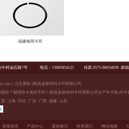
福建轴用卡环
铁牛村油石路7号
电话：13905854125
传真:0575-86034830 邮箱：y
an.com
(
点击复制
)新昌县徕得利卡环有限公司
簧报价？轴用外卡簧好不好？新昌县徕得利卡环有限公司生产外卡簧,内卡
江苏
上海
河北
广东
广西
福建
山东
新闻资讯
产品中心
案例展示
联系我们
网站地图
X