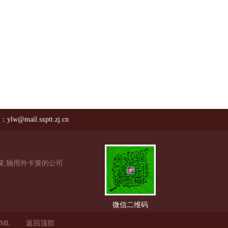
lw@mail.sxptt.zj.cn
簧,轴用外卡簧的公司
微信二维码
ML
返回顶部