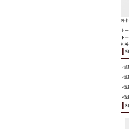
外卡
上一
下一
相关
相
福
福
福
福
相