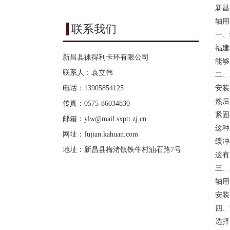
新昌
轴用
联系我们
一、
福建
新昌县徕得利卡环有限公司
能够
联系人：袁立伟
二、
电话：13905854125
安装
然后
传真：0575-86034830
紧固
邮箱：
ylw@mail.sxptt.zj.cn
这种
网址：
fujian.kahuan.com
缓冲
地址：新昌县梅渚镇铁牛村油石路7号
这有
三、
轴用
安装
四、
选择