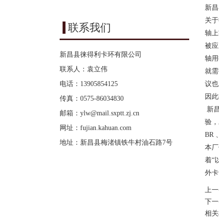
新昌
关于
联系我们
轴上
被应
新昌县徕得利卡环有限公司
轴用
联系人：袁立伟
就需
电话：13905854125
议也
因此
传真：0575-86034830
新
邮箱：
ylw@mail.sxptt.zj.cn
验，
网址：
fujian.kahuan.com
BR
地址：新昌县梅渚镇铁牛村油石路7号
本厂
着“
外卡
上一
下一
相关