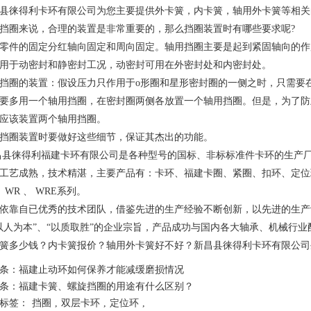
县徕得利卡环有限公司为您主要提供
外卡簧
，内卡簧，轴用外卡簧等相关
挡圈来说，合理的装置是非常重要的，那么挡圈装置时有哪些要求呢?
零件的固定分红轴向固定和周向固定。轴用挡圈主要是起到紧固轴向的作
用于动密封和静密封工况，动密封可用在外密封处和内密封处。
挡圈的装置：假设压力只作用于o形圈和星形密封圈的一侧之时，只需要
要多用一个轴用挡圈，在密封圈两侧各放置一个轴用挡圈。但是，为了防
应该装置两个轴用挡圈。
挡圈装置时要做好这些细节，保证其杰出的功能。
昌县徕得利
福建卡环
有限公司是各种型号的国标、非标标准件卡环的生产
工艺成熟，技术精湛，主要产品有：卡环、
福建卡圈
、紧圈、扣环、定位
 、WR 、 WRE系列。
依靠自已优秀的技术团队，借鉴先进的生产经验不断创新，以先进的生产
以人为本”、“以质取胜”的企业宗旨，产品成功与国内各大轴承、机械行业
簧多少钱？内卡簧报价？轴用外卡簧好不好？新昌县徕得利卡环有限公司生
条：
福建止动环如何保养才能减缓磨损情况
条：
福建卡簧、螺旋挡圈的用途有什么区别？
标签：
挡圈
,
双层卡环
,
定位环
,